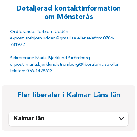
Detaljerad kontaktinformation
om Mönsterås
Ordförande: Torbjörn Uddén
e-post: torbjorn.udden@gmail.se eller telefon: 0706-
781972
Sekreterare: Maria Björklund Strömberg
e-post: maria.bjorklund.stromberg@liberalerna.se eller
telefon: 076-1478613
Fler liberaler i Kalmar Läns län
Kalmar län
Emmaboda
Oskarshamn