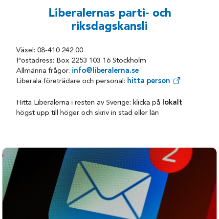
Hultsfred
Torsås
Liberalernas parti- och
Högsby
Vimmerby
riksdagskansli
Kalmar
Västervik
Växel: 08-410 242 00
Mönsterås
Öland
Postadress: Box 2253 103 16 Stockholm
Nybro
Allmänna frågor:
info@liberalerna.se
Liberala företrädare och personal:
hitta person
Hitta Liberalerna i resten av Sverige: klicka på
lokalt
högst upp till höger och skriv in stad eller län